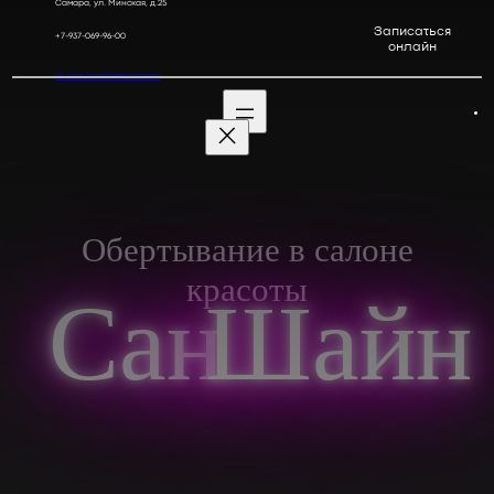
Самара, ул. Минская, д.25
Перейти
Записаться
+7-937-069-96-00
онлайн
к
содержимому
vk.com/sunshinesamara
Обертывание в салоне
красоты