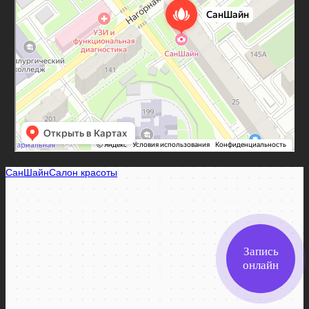
SunShine
Салон красоты в Самаре
Ногтевая студия в Самаре
Запись
онлайн