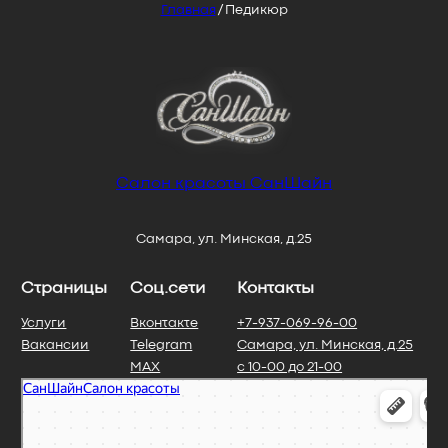
Главная
/ Педикюр
Салон красоты СанШайн
Самара, ул. Минская, д.25
Страницы
Соц.сети
Контакты
Услуги
Вконтакте
+7-937-069-96-00
Вакансии
Telegram
Самара, ул. Минская, д.25
MAX
с 10-00 до 21-00
SunShine
Салон красоты в Самаре
Ногтевая студия в Самаре