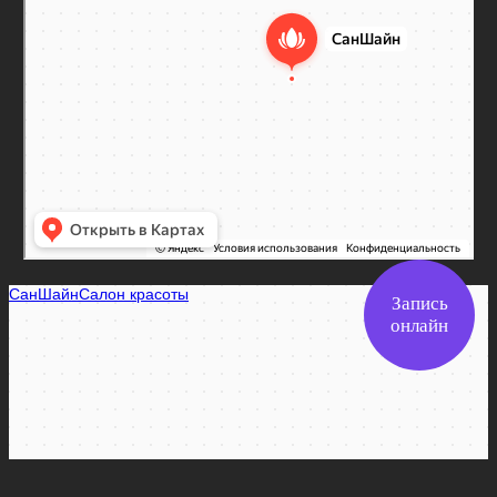
SunShine
Запись
Салон красоты в Самаре
онлайн
Ногтевая студия в Самаре