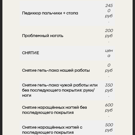
245
0
Педикюр пальчики + стопа
руб
.
200
Проблемный ноготь
руб
.
цен
СНЯТИЕ
а
0
Снятие гель-лака нашей работы
руб
.
Снятие гель-лака чужой работы или
350
без последующего покрытия: руки/
руб
ноги
.
600
Снятие наращённых ногтей без
руб
последующего покрытия
.
500
Снятие наращённых ногтей с
руб
последующего покрытия