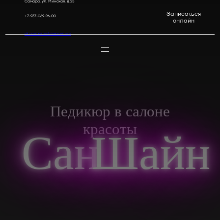
Самара, ул. Минская, д.25
Перейти
Записаться
+7-937-069-96-00
онлайн
к
содержимому
vk.com/sunshinesamara
Педикюр в салоне
красоты