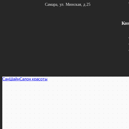
Самара, ул. Минская, д.25
Ко
SunShine
Салон красоты в Самаре
Ногтевая студия в Самаре