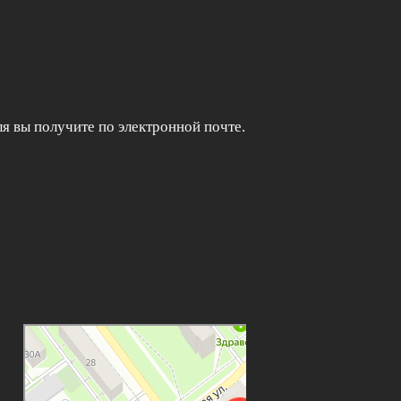
я вы получите по электронной почте.
SunShine
Салон красоты в Самаре
Ногтевая студия в Самаре