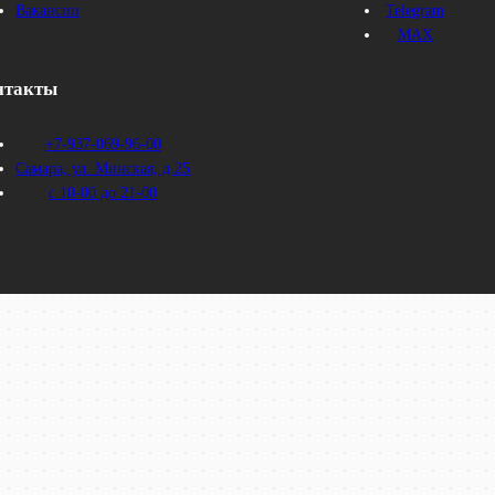
Вакансии
Telegram
MAX
нтакты
+7-937-069-96-00
Самара, ул. Минская, д.25
с 10-00 до 21-00