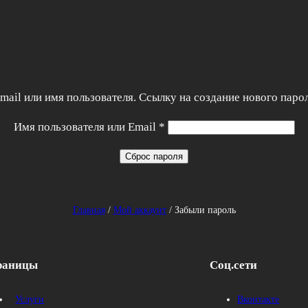
Перейти
к
содержимому
mail или имя пользователя. Ссылку на создание нового парол
Имя пользователя или Email
*
Сброс пароля
Главная
/
Мой аккаунт
/ Забыли пароль
раницы
Соц.сети
Услуги
Вконтакте