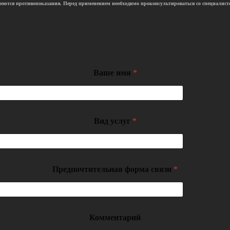
еются противопоказания. Перед применением необходимо проконсультироваться со специалист
Ваше имя
*
Вид услуг
*
Предпочтительная форма связи
*
Комментарий