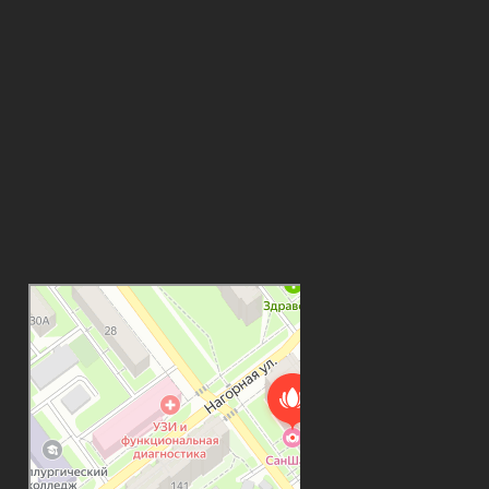
SunShine
Салон красоты в Самаре
Ногтевая студия в Самаре