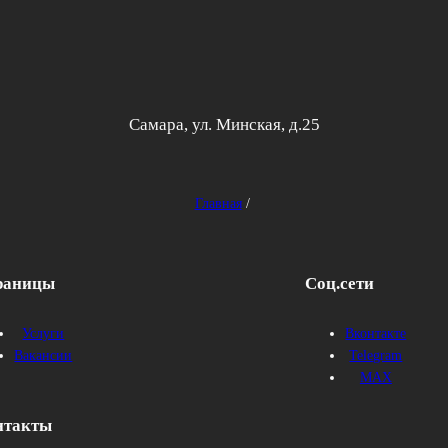
Перейти
к
содержимому
Самара, ул. Минская, д.25
Главная
/
раницы
Соц.сети
Услуги
Вконтакте
Вакансии
Telegram
MAX
нтакты