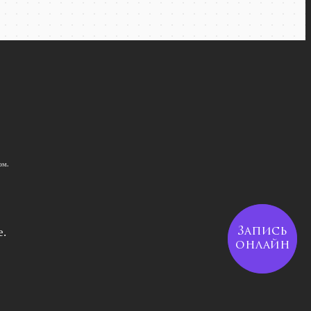
ом.
Запись
е.
онлайн